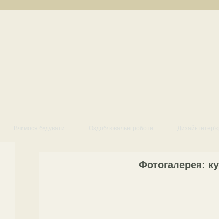
Вчимося будувати
Оздоблювальні роботи
Дизайн інтер'є
Фотогалерея: к