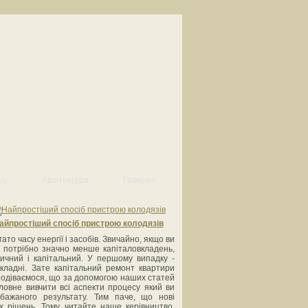
ру
Архітектура
Галерея
айпростіший спосіб пристрою колодязів
о часу енергії і засобів. Звичайно, якщо ви
е потрібно значно менше капіталовкладень,
тичний і капітальний. У першому випадку -
складні. Зате капітальний ремонт квартири
Сподіваємося, що за допомогою наших статей
ловне вивчити всі аспекти процесу який ви
бажаного результату. Тим паче, що нові
х рішень. Тому читайте наше керівництво,