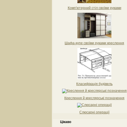
Комп'ютерний стіл своїми руками
Шафа-купе своїми руками креслення
Класифікація будівель
Креслення й креслярські позначення
Слюсарні операції
Цікаво