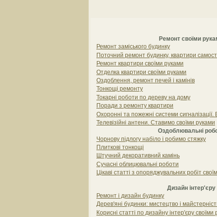
Ремонт своїми рука
Ремонт заміського будинку
Поточний ремонт будинку, квартири самост
Ремонт квартири своїми руками
Oтделка квартири своїми руками
Оздоблення, ремонт печей і камінів
Тонкощі ремонту
Токарні роботи по дереву на дому
Поради з ремонту квартири
Охоронні та пожежні системи сигналізації
Телевізійні антени. Ставимо своїми руками
Оздоблювальні роб
Чорнову підлогу набіло і робимо стяжку
Плиткові тонкощі
Штучний декоративний камінь
Сучасні облицювальні роботи
Цікаві статті з опоряджувальних робіт свої
Дизайн інтер'єру
Ремонт і дизайн будинку
Дерев'яні будинки: мистецтво і майстерніст
Корисні статті по дизайну інтер'єру своїми