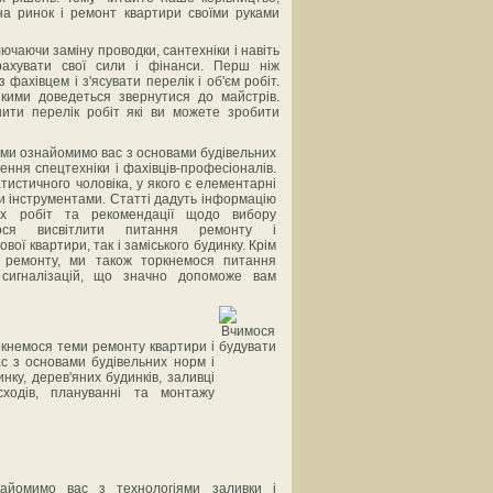
а ринок і ремонт квартири своїми руками
чаючи заміну проводки, сантехніки і навіть
рахувати свої сили і фінанси. Перш ніж
фахівцем і з'ясувати перелік і об'єм робіт.
кими доведеться звернутися до майстрів.
ити перелік робіт які ви можете зробити
ми ознайомимо вас з основами будівельних
ення спецтехніки і фахівців-професіоналів.
тистичного чоловіка, у якого є елементарні
и інструментами. Статті дадуть інформацію
их робіт та рекомендації щодо вибору
мося висвітлити питання ремонту і
ої квартири, так і заміського будинку. Крім
и ремонту, ми також торкнемося питання
сигналізацій, що значно допоможе вам
кнемося теми ремонту квартири і
с з основами будівельних норм і
инку, дерев'яних будинків, заливці
сходів, плануванні та монтажу
йомимо вас з технологіями заливки і