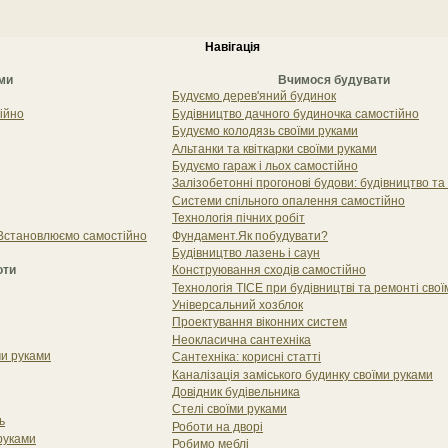
Навігація
ми
Вчимося будувати
Будуємо дерев'яний будинок
ійно
Будівництво дачного будиночка самостійно
Будуємо колодязь своїми руками
Альтанки та квіткарки своїми руками
Будуємо гараж і льох самостійно
Залізобетонні прогонові будови: будівництво та
Системи спільного опалення самостійно
Технологія пічних робіт
. Встановлюємо самостійно
Фундамент.Як побудувати?
Будівництво лазень і саун
оти
Конструювання сходів самостійно
Технологія ТІСЕ при будівництві та ремонті сво
Універсальний хозблок
Проектування віконних систем
Неокласична сантехніка
ми руками
Сантехніка: корисні статті
Каналізація заміського будинку своїми руками
Довідник будівельника
Стелі своїми руками
ь
Роботи на дворі
 руками
Робимо меблі