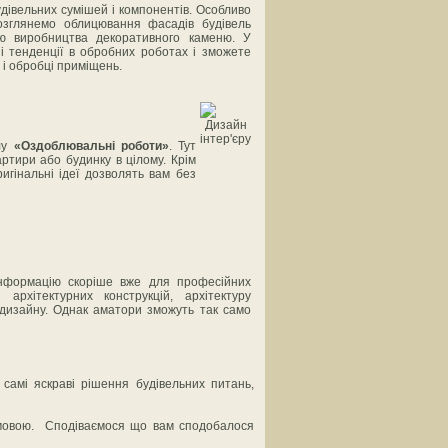
дівельних сумішей і компонентів. Особливо
озглянемо облицювання фасадів будівель
ію виробництва декоративного каменю. У
і тенденції в обробних роботах і зможете
 і обробці приміщень.
лу
«Оздоблювальні роботи»
. Тут
ртири або будинку в цілому. Крім
игінальні ідеї дозволять вам без
нформацію скоріше вже для професійних
 архітектурних конструкцій, архітектуру
 дизайну. Однак аматори зможуть так само
самі яскраві рішення будівельних питань,
мовою. Сподіваємося що вам сподобалося