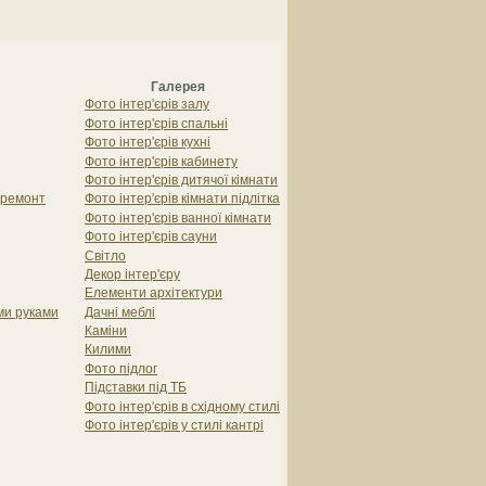
Галерея
Фото інтер'єрів залу
Фото інтер'єрів спальні
Фото інтер'єрів кухні
Фото інтер'єрів кабинету
Фото інтер'єрів дитячої кімнати
 ремонт
Фото інтер'єрів кімнати підлітка
Фото інтер'єрів ванної кімнати
Фото інтер'єрів сауни
Світло
Декор інтер'єру
Елементи архітектури
їми руками
Дачні меблі
Каміни
Килими
Фото підлог
Підставки під ТБ
Фото інтер'єрів в східному стилі
Фото інтер'єрів у стилі кантрі