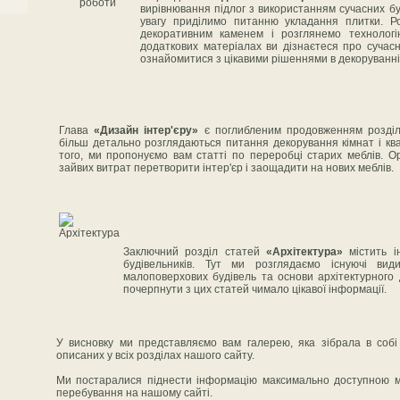
вирівнювання підлог з використанням сучасних бу
увагу приділимо питанню укладання плитки. Р
декоративним каменем і розглянемо технолог
додаткових матеріалах ви дізнаєтеся про сучасн
ознайомитися з цікавими рішеннями в декоруванні
Глава
«Дизайн інтер'єру»
є поглибленим продовженням розді
більш детально розглядаються питання декорування кімнат і ква
того, ми пропонуємо вам статті по переробці старих меблів. Ор
зайвих витрат перетворити інтер'єр і заощадити на нових меблів.
Заключний розділ статей
«Архітектура»
містить і
будівельників. Тут ми розглядаємо існуючі види
малоповерхових будівель та основи архітектурного
почерпнути з цих статей чимало цікавої інформації.
У висновку ми представляємо вам галерею, яка зібрала в собі 
описаних у всіх розділах нашого сайту.
Ми постаралися піднести інформацію максимально доступною 
перебування на нашому сайті.