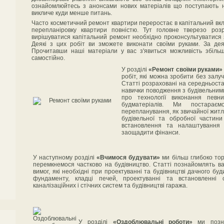
ознайомлюйтесь з анонсами нових матеріалів що поступають н
викличе куди менше питань.
Часто косметичний ремонт квартири переростає в капітальний вклю
перепланіровку квартири повністю. Тут головне тверезо роз
вирішуватися капітальний ремонт необхідно проконсультуватися з 
Деякі з цих робіт ви зможете виконати своїми руками. За дея
Прочитавши наші матеріали у вас з'явиться можливість збільш
самостійно.
У розділі
«Ремонт своїми руками»
робіт, які можна зробити без залуч
Статті розраховані на середньоста
навички поводження з будівельним
про технології виконання певн
будматеріалів. Ми постарає
перепланування, як звичайної житлов
будівельної та обробної частин
встановлення та налаштування 
заощадити фінанси.
У наступному розділі
«Вчимося будувати»
ми більш глибоко тор
перемкнемося частково на будівництво. Статті познайомлять ва
вимог, які необхідні при проектуванні та будівництві дачного буд
фундаменту, кладці печей, проектуванні та встановленні 
каналізаційних і стічних систем та будівництві гаража.
У розділі
«Оздоблювальні роботи»
ми позна