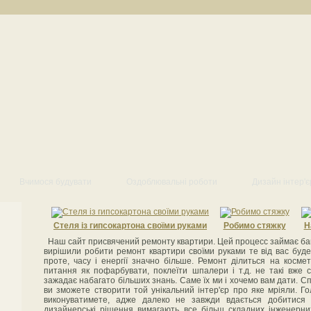
Вчимося будувати
Оздоблювальні роботи
Дизайн інтер'є
Стеля із гипсокартона своїми руками
Робимо стяжку
Н
Наш сайт присвячений ремонту квартири. Цей процесс займає багат
вирішили робити ремонт квартири своїми руками те від вас буд
проте, часу і енергії значно більше. Ремонт ділиться на косме
питання як пофарбувати, поклеїти шпалери і т.д. не такі вже 
зажадає набагато більших знань. Саме їх ми і хочемо вам дати. 
ви зможете створити той унікальний інтер'єр про яке мріяли. Го
виконуватимете, адже далеко не завжди вдається добитися 
дизайнерські рішення вимагають все більш складних інженерни