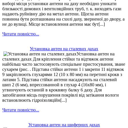
виборі місця установки антени на даху необхідно уникати
близькості димових і вентиляційних труб, т. к. виходять гази
надають руйнівну дію на метал антени. Щогла антени
повинна бути розташована на схилі даху, зверненої до двору, а
не до вулиці. Місце встановлення антени має бут[...]
Читати повністю...
Установка антен на сталевих дахах
Установка антен на
сталевих дахах Для кріплення стійки та відтяжок антени
найбільш часто застосовують спеціальне пристосування, зване
сухарем (рис. . Підстава стійки антени 1 і закрепи 11 відтяжок
9 закріплюють глухарями 12 (10 х 80 мм) на перетині крокв з
латами 5. Підстава стійки антени насаджують на сталевий
шип 2 (6 мм), впрессованной в глухар 4 (16x80 мм), і
угвинчують останній в кроквяну балку 6 даху. Для
запобігання місць порушення покрівлі від затікання вологи
встановлюють гідроізоляційн[...]
Читати повністю...
Установка антен на шиферних дахах