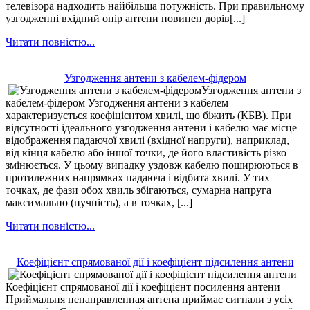
телевізора надходить найбільша потужність. При правильному
узгодженні вхідний опір антени повинен дорів[...]
Читати повністю...
Узгодження антени з кабелем-фідером
Узгодження антени з
кабелем-фідером Узгодження антени з кабелем
характеризується коефіцієнтом хвилі, що біжить (КБВ). При
відсутності ідеального узгодження антени і кабелю має місце
відображення падаючої хвилі (вхідної напруги), наприклад,
від кінця кабелю або іншої точки, де його властивість різко
змінюється. У цьому випадку уздовж кабелю поширюються в
протилежних напрямках падаюча і відбита хвилі. У тих
точках, де фази обох хвиль збігаються, сумарна напруга
максимально (пучність), а в точках, [...]
Читати повністю...
Коефіцієнт спрямованої дії і коефіцієнт підсилення антени
Коефіцієнт спрямованої дії і коефіцієнт посилення антени
Приймальня ненаправленная антена приймає сигнали з усіх