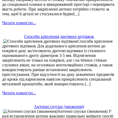
до спеціальної планки в міжкроквяний просторі і перевіряють
якість роботи. При закріпленні антени потрібно стежити за
тим, щоб її деталі не стосувалися будіве[...]
Читати повністю...
Способи кріплення дротяних відтяжок
Способи кріплення
дротяних відтяжок Для додаткового кріплення антени до
покрівлі даху застосовують дротові відтяжки із сталевого
оцинкованого дроту діаметром 3-5 мм. Відтягнення
закріплюють не тільки на покрівлі, але і на бічних стінках
слухових вікон, на оголовках вентиляційних стояків, а також
використовують раніше встановлені закріплюють
пристосування. При відсутності на даху зазначених предметів
до крокв під карнизним навісом прикріплюють спеціальний
металевий кронштейн, який використовують [...]
Читати повністю...
Антенні спуски (зниження)
Антенні спуски (зниження) У
разі встановлення антени важливо правильно вибрати спосіб