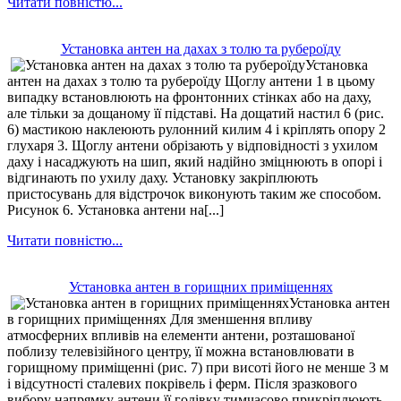
Читати повністю...
Установка антен на дахах з толю та рубероїду
Установка
антен на дахах з толю та рубероїду Щоглу антени 1 в цьому
випадку встановлюють на фронтонних стінках або на даху,
але тільки за дощаному її підставі. На дощатий настил 6 (рис.
6) мастикою наклеюють рулонний килим 4 і кріплять опору 2
глухаря 3. Щоглу антени обрізають у відповідності з ухилом
даху і насаджують на шип, який надійно зміцнюють в опорі і
відгинають по ухилу даху. Установку закріплюють
пристосувань для відстрочок виконують таким же способом.
Рисунок 6. Установка антени на[...]
Читати повністю...
Установка антен в горищних приміщеннях
Установка антен
в горищних приміщеннях Для зменшення впливу
атмосферних впливів на елементи антени, розташованої
поблизу телевізійного центру, її можна встановлювати в
горищному приміщенні (рис. 7) при висоті його не менше 3 м
і відсутності сталевих покрівель і ферм. Після зразкового
вибору напрямку антени її голівку тимчасово прикріплюють