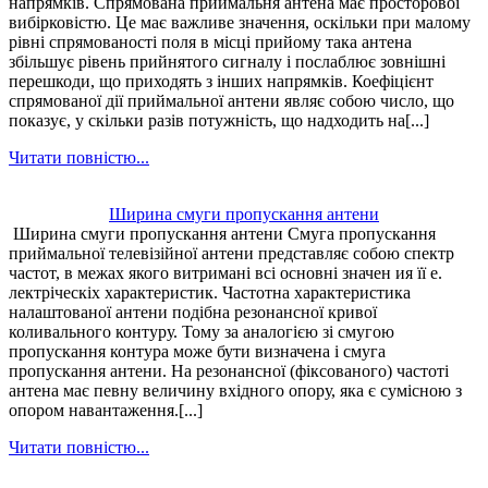
напрямків. Спрямована приймальня антена має просторової
вибірковістю. Це має важливе значення, оскільки при малому
рівні спрямованості поля в місці прийому така антена
збільшує рівень прийнятого сигналу і послаблює зовнішні
перешкоди, що приходять з інших напрямків. Коефіцієнт
спрямованої дії приймальної антени являє собою число, що
показує, у скільки разів потужність, що надходить на[...]
Читати повністю...
Ширина смуги пропускання антени
Ширина смуги пропускання антени Смуга пропускання
приймальної телевізійної антени представляє собою спектр
частот, в межах якого витримані всі основні значен ия її е.
лектріческіх характеристик. Частотна характеристика
налаштованої антени подібна резонансної кривої
коливального контуру. Тому за аналогією зі смугою
пропускання контура може бути визначена і смуга
пропускання антени. На резонансної (фіксованого) частоті
антена має певну величину вхідного опору, яка є сумісною з
опором навантаження.[...]
Читати повністю...