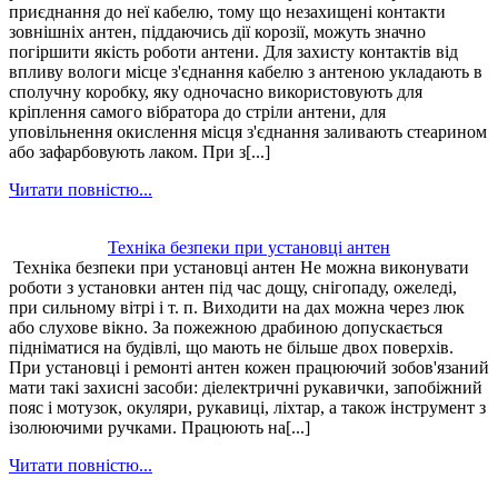
приєднання до неї кабелю, тому що незахищені контакти
зовнішніх антен, піддаючись дії корозії, можуть значно
погіршити якість роботи антени. Для захисту контактів від
впливу вологи місце з'єднання кабелю з антеною укладають в
сполучну коробку, яку одночасно використовують для
кріплення самого вібратора до стріли антени, для
уповільнення окислення місця з'єднання заливають стеарином
або зафарбовують лаком. При з[...]
Читати повністю...
Техніка безпеки при установці антен
Техніка безпеки при установці антен Не можна виконувати
роботи з установки антен під час дощу, снігопаду, ожеледі,
при сильному вітрі і т. п. Виходити на дах можна через люк
або слухове вікно. За пожежною драбиною допускається
підніматися на будівлі, що мають не більше двох поверхів.
При установці і ремонті антен кожен працюючий зобов'язаний
мати такі захисні засоби: діелектричні рукавички, запобіжний
пояс і мотузок, окуляри, рукавиці, ліхтар, а також інструмент з
ізолюючими ручками. Працюють на[...]
Читати повністю...