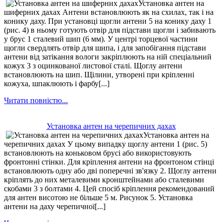
Установка антен на
шиферних дахах Антени встановлюють як на схилах, так і на
конику даху. При установці щогли антени 5 на конику даху 1
(рис. 4) в ньому готують отвір для підстави щогли і забивають
у брус 1 сталевий шип (6 мм). У центрі торцевої частини
щогли свердлять отвір для шипа, і для запобігання підстави
антени від затікання вологи закріплюють на ній спеціальний
кожух 3 з оцинкованої листової сталі. Щоглу антени
встановлюють на шип. Щілини, утворені при кріпленні
кожуха, шпаклюють і фарбу[...]
Читати повністю...
Установка антен на черепичних дахах
Установка антен на
черепичних дахах У цьому випадку щоглу антени 1 (рис. 5)
встановлюють на коньковом брусі або використовують
фронтонні стінки. Для кріплення антени на фронтоном стінці
встановлюють одну або дві поперечні зв'язку 2. Щоглу антени
кріплять до них металевими кронштейнами або сталевими
скобами 3 з болтами 4. Цей спосіб кріплення рекомендований
для антен висотою не більше 5 м. Рисунок 5. Установка
антени на даху черепичної[...]