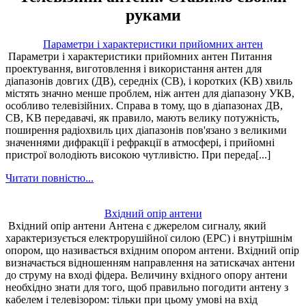
руками
Параметри і характеристики прийомних антен
Параметри і характеристики прийомних антен Питання
проектування, виготовлення і використання антен для
діапазонів довгих (ДВ), середніх (СВ), і коротких (KB) хвиль
містять значно менше проблем, ніж антен для діапазону УКВ,
особливо телевізійних. Справа в тому, що в діапазонах ДВ,
СВ, KB передавачі, як правило, мають велику потужність,
поширення радіохвиль цих діапазонів пов'язано з великими
значеннями дифракції і рефракції в атмосфері, і прийомні
пристрої володіють високою чутливістю. При переда[...]
Читати повністю...
Вхідний опір антени
Вхідний опір антени Антена є джерелом сигналу, який
характеризується електрорушійної силою (ЕРС) і внутрішнім
опором, що називається вхідним опором антени. Вхідний опір
визначається відношенням направлення на затискачах антени
до струму на вході фідера. Величину вхідного опору антени
необхідно знати для того, щоб правильно погодити антену з
кабелем і телевізором: тільки при цьому умові на вхід