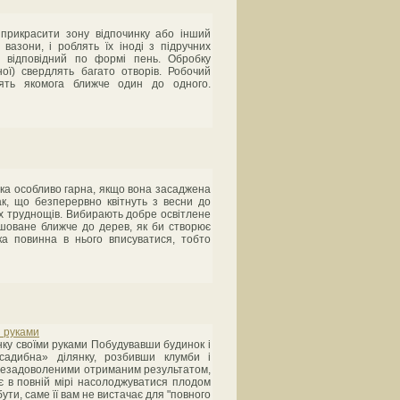
ь прикрасити зону відпочинку або інший
 вазони, і роблять їх іноді з підручних
ав відповідний по формі пень. Обробку
ої) свердлять багато отворів. Робочий
лять якомога ближче один до одного.
гірка особливо гарна, якщо вона засаджена
ак, що безперервно квітнуть з весни до
вих труднощів. Вибирають добре освітлене
ашоване ближче до дерев, як би створює
ка повинна в нього вписуватися, тобто
и руками
нку своїми руками Побудувавши будинок і
садибна» ділянку, розбивши клумби і
 незадоволеними отриманим результатом,
яє в повній мірі насолоджуватися плодом
ути, саме її вам не вистачає для "повного