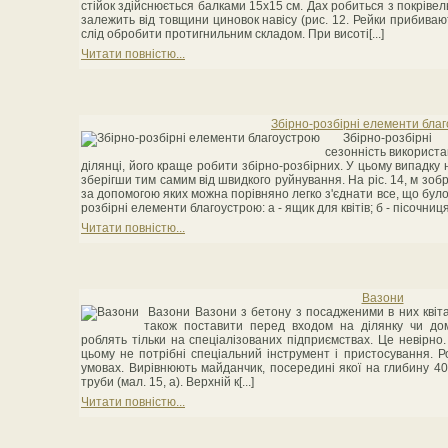
стійок здійснюється балками 15x15 см. Дах робиться з покрівель
залежить від товщини циновок навісу (рис. 12. Рейки прибива
слід обробити протигнильним складом. При висоті[...]
Читати повністю...
Збірно-розбірні елементи бла
Збірно-розбірн
сезонність використа
ділянці, його краще робити збірно-розбірних. У цьому випадку 
зберігши тим самим від швидкого руйнування. Ha pіc. 14, м зо
за допомогою яких можна порівняно легко з'єднати все, що бул
розбірні елементи благоустрою: а - ящик для квітів; б - пісочниця,
Читати повністю...
Вазони
Вазони Вазони з бетону з посадженими в них квіта
також поставити перед входом на ділянку чи дом
роблять тільки на спеціалізованих підприємствах. Це невірно.
цьому не потрібні спеціальний інструмент і пристосування. Р
умовах. Вирівнюють майданчик, посередині якої на глибину 40
труби (мал. 15, а). Верхній к[...]
Читати повністю...