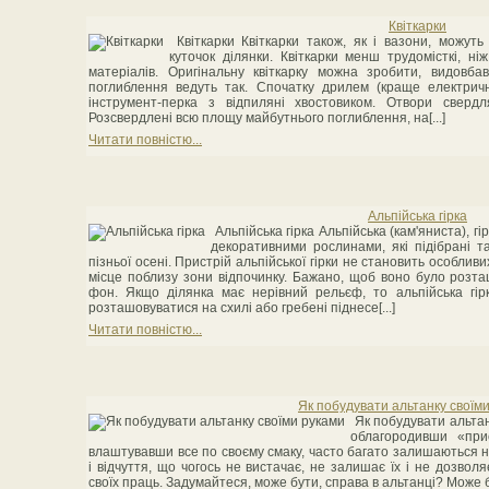
Квіткарки
Квіткарки Квіткарки також, як і вазони, можут
куточок ділянки. Квіткарки менш трудомісткі, ніж
матеріалів. Оригінальну квіткарку можна зробити, видовб
поглиблення ведуть так. Спочатку дрилем (краще електричн
інструмент-перка з відпиляні хвостовиком. Отвори сверд
Розсвердлені всю площу майбутнього поглиблення, на[...]
Читати повністю...
Альпійська гірка
Альпійська гірка Альпійська (кам'яниста), 
декоративними рослинами, які підібрані т
пізньої осені. Пристрій альпійської гірки не становить особли
місце поблизу зони відпочинку. Бажано, щоб воно було розт
фон. Якщо ділянка має нерівний рельєф, то альпійська гір
розташовуватися на схилі або гребені піднесе[...]
Читати повністю...
Як побудувати альтанку своїм
Як побудувати альта
облагородивши «при
влаштувавши все по своєму смаку, часто багато залишаються
і відчуття, що чогось не вистачає, не залишає їх і не дозвол
своїх праць. Задумайтеся, може бути, справа в альтанці? Може б