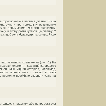
ва функціональна частина ділянки. Якщо
ожна думати про нормальну, розвиненою
ися одним-двома місцями відпочинку.
іону, в якому розміщується цю ділянку. У
 так, щоб вона була відкрита сонцю. Якщо
 вертикального озеленення (рис. 6.) На
 похилий елемент - дах, який загороджує
рібен більш міцний матеріал, наприклад,
вагою зеленої маси і значної вітрової
е перголне необхідно звернути увагу на
 із шиферу, пластику або непромокаючої