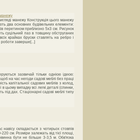
 манежу
игляді манежу Конструкція цього манежу
ують два основних будівельних елементи:
ків перетином приблизно 5x3 см. Рисунок
ть суцільний паз в товщину обструганих
 всіх крайках бруски ставлять на ребро і
роботи заверше[...]
руються зазвичай тільки однією ідеєю:
щоб на час негоди садові меблі без праці
сть капітальної садових меблів з колод,
 в цьому випадку всі легкі деталі (спинки,
ть під дах. Стаціонарні садові меблі типу
 навісу складається з чотирьох стовпів
-220 см. Розміри залежать від тієї площі,
винна бути не більше 3-3,5 м. Обв'язка