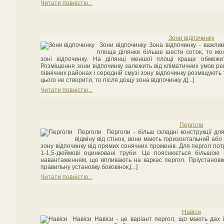
Читати повністю...
Зони відпочинку
Зони відпочинку Зона відпочинку - важли
площа ділянки більше шести соток, то м
зоні відпочинку. На ділянці меншої площі краще обмежит
Розміщення зони відпочинку залежить від кліматичних умов рег
північних районах і середній смузі зону відпочинку розміщують
цього не створити, то після дощу зона відпочинку д[...]
Читати повністю...
Перголи
Перголи Перголи - більш складні конструкції для
відміну від стінок, вони мають горизонтальний або
зону відпочинку від прямих сонячних променів. Для пергол пот
1-1,5-дюймові оцинковані труби. Це пояснюється більшою 
навантаженням, що впливають на каркас пергол. Пріустановк
правильну установку боковінок,[...]
Читати повністю...
Навіси
Навіси Навіси - це варіант пергол, що мають дах