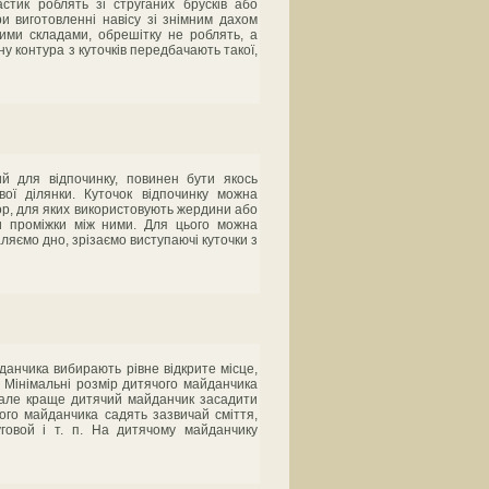
стик роблять зі струганих брусків або
и виготовленні навісу зі знімним дахом
ими складами, обрешітку не роблять, а
ну контура з куточків передбачають такої,
ий для відпочинку, повинен бути якось
вої ділянки. Куточок відпочинку можна
пор, для яких використовують жердини або
и проміжки між ними. Для цього можна
аляємо дно, зрізаємо виступаючі куточки з
нчика вибирають рівне відкрите місце,
. Мінімальні розмір дитячого майданчика
, але краще дитячий майданчик засадити
ого майданчика садять зазвичай сміття,
уговой і т. п. На дитячому майданчику