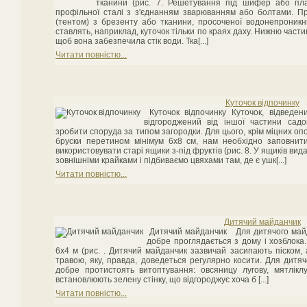
тканини (рис. 7. Решетування під шифер або пла
профільної сталі з з'єднанням зварюванням або болтами. Пр
(тентом) з брезенту або тканини, просоченої водонепроникн
ставлять, наприклад, куточок тільки по краях даху. Нижню части
щоб вона забезпечила стік води. Тка[...]
Читати повністю...
Куточок відпочинку
Куточок відпочинку Куточок, відведен
відгороджений від іншої частини садо
зробити споруда за типом загородки. Для цього, крім міцних о
бруски перетином мінімум 6x8 см, нам необхідно заповнит
використовувати старі ящики з-під фруктів (рис. 8. У ящиків вид
зовнішніми крайками і підбиваємо цвяхами там, де є ушк[...]
Читати повністю...
Дитячий майданчик
Дитячий майданчик Для дитячого майда
добре проглядається з дому і хозблока
6x4 м (рис. . Дитячий майданчик зазвичай засипають піском
травою, яку, правда, доведеться регулярно косити. Для дитяч
добре протистоять витоптування: овсяницу лугову, мятлікл
встановлюють зелену стінку, що відгороджує хоча б [...]
Читати повністю...