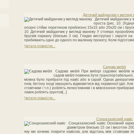
Дитячий майданчик у вигляді
Дитячий майданчик у в
проста (рис. 10. З'єдн
опорні стійки перетином приблизно 15x15 або 20x20 см і брус
10. Дитячий майданчик у вигляді манежу У стояках проробляю
брусків паркану (близько 3 см). Гладко вистругані і округлі на
прибивають одне до одного по малюнку проекту. Коли підготовчі 
Читати повністю...
Садова меблі
Садова меблі При виборі садових меблів ке
садові меблі повинна бути транспортабельної, 
можна було прибрати під навіс або в сарай. Однак декоративні
пнів, бетону іноді змушують відмовитися від первинної ідеї. Але і
стовпчики і т.п.) роблять легкос'емнимі і в міжсезоння прибираю
лавок роблять грунтов[...]
Читати повністю...
Сонцезахисний навіс
Сонцезахисний навіс Основний каркас
діаметром близько 15 см і висотою 200
яку ми хочемо покрити навісом, але відстань між стовпами по