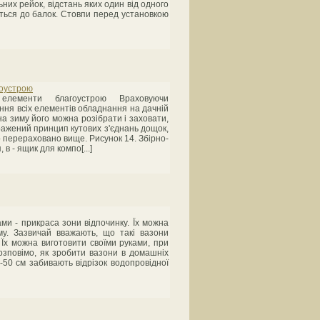
них рейок, відстань яких один від одного
ються до балок. Стовпи перед установкою
гоустрою
і елементи благоустрою Враховуючи
ння всіх елементів обладнання на дачній
на зиму його можна розібрати і заховати,
бражений принцип кутових з'єднань дощок,
о перераховано вище. Рисунок 14. Збірно-
 в - ящик для компо[...]
ми - прикраса зони відпочинку. Їх можна
у. Зазвичай вважають, що такі вазони
 Їх можна виготовити своїми руками, при
озповімо, як зробити вазони в домашніх
-50 см забивають відрізок водопровідної