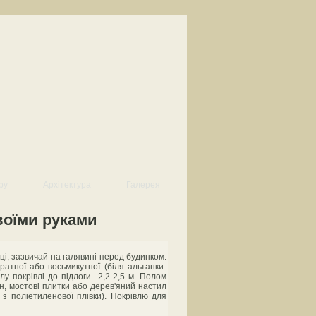
ру
Архітектура
Галерея
воїми руками
і, зазвичай на галявині перед будинком.
ратної або восьмикутної (біля альтанки-
у покрівлі до підлоги -2,2-2,5 м. Полом
н, мостові плитки або дерев'яний настил
 з поліетиленової плівки). Покрівлю для