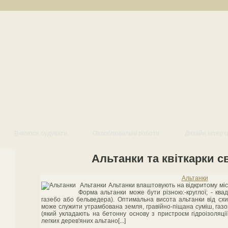
Вчимося будувати
Оздоблювальні роботи
Дизайн інтер'є
Альтанки та квіткарки с
Альтанки
Альтанки Альтанки влаштовують на відкритому місц
Форма альтанки може бути різною:-круглої; - квад
газебо або бельведера). Оптимальна висота альтанки від схил
може служити утрамбована земля, гравійно-піщана суміш, газо
(який укладають на бетонну основу з пристроєм гідроізоляції
легких дерев'яних альтано[...]