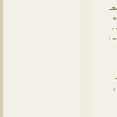
Етніч
Прі
Інт
Інтер
Ф
Сп