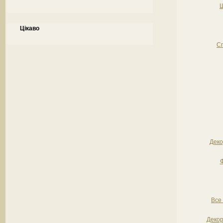
Ш
Цікаво
Сп
Деко
Ф
Все
Декор