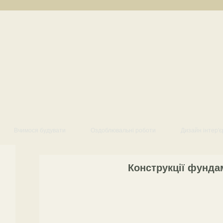
Вчимося будувати
Оздоблювальні роботи
Дизайн інтер'є
Конструкції фунда