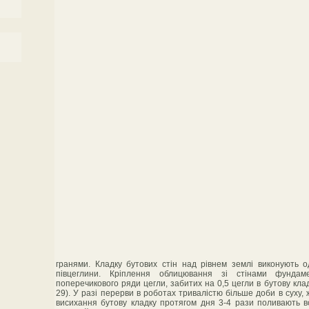
гранями. Кладку бутових стін над рівнем землі виконують
півцеглини. Кріплення облицювання зі стінами фундам
поперечикового ряди цегли, забитих на 0,5 цегли в бутову кладк
29). У разі перерви в роботах тривалістю більше доби в суху, 
висихання бутову кладку протягом дня 3-4 рази поливають в