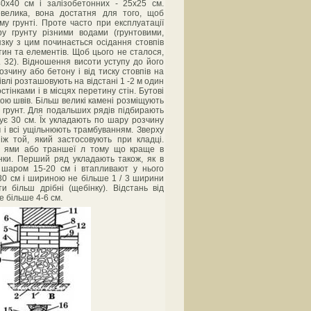
40х40 см і залізобетонних - 25х25 см.
велика, вона достатня для того, щоб
 грунті. Проте часто при експлуатації
у грунту різними водами (грунтовими,
язку з цим починається осідання стовпів
ин та елементів. Щоб цього не сталося,
 32). Відношення висоти уступу до його
чину або бетону і від тиску стовпів на
дівлі розташовують на відстані 1 -2 м один
стінками і в місцях перетину стін. Бутові
кою швів. Більш великі камені розміщують
 грунт. Для подальших рядів підбирають
ує 30 см. Їх укладають по шару розчину
і всі ущільнюють трамбуванням. Зверху
іж той, який застосовують при кладці.
ми ями або траншеї л тому що краще в
інки. Перший ряд укладають також, як в
ї шаром 15-20 см і втапливают у нього
30 см і шириною не більше 1 / 3 ширини
и більш дрібні (щебінку). Відстань від
е більше 4-6 см.