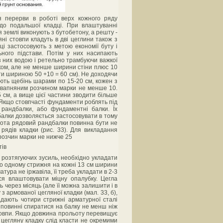
я перерви в роботі верх кожного ряду
 до подальшої кладці. При влаштуванні
 землі виконують з бутобетону, а решту -
яні стовпи кладуть в дві цеглини також з
і застосовують з метою економії буту і
ьного підстави. Потім у них насипають
 них водою і ретельно трамбуючи важкої
ком, але не менше ширини стіни плюс 10
ути шириною 50 +10 = 60 см). Не доходячи
ають щебінь шарами по 15-20 см, кожен з
-вапняним розчином марки не менше 10.
5 см, а вище цієї частини зводити більше
. Якщо стовпчасті фундаменти роблять під
і рандбалки, або фундаментні балки. Їх
дбалки дозволяється застосовувати в тому
исота рядовий рандбалки повинна бути не
рядів кладки (рис. 33). Для викладання
 розчин марки не нижче 25
я розтягуючих зусиль, необхідно укладати
по одному стрижня на кожні 13 см ширини
ура не іржавіла, її треба укладати в 2-3
ся влаштовувати міцну опалубку. Цегла
через місяць (але її можна залишити і в
з армованої цегляної кладки (мал. 33, б),
адають чотири стрижні арматурної сталі
в повинні спиратися на балку не менш ніж
стовпи. Якщо довжина прольоту перевищує
д цегляну кладку слід класти не окремими