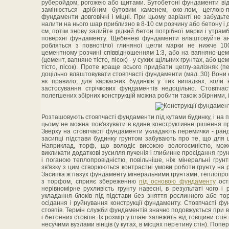
руберойдом, рогожею або щитами. Бутобетоні фундаменти від
замінюється дрібним бутовим каменем, око-лом, цеглою-
фундаменти довговічні і міцні. При цьому варіанті не забудьт
налити на нього шар приблизно в 8-10 см розчину або бетону і
см, потім знову залийте рідкий бетон потрібної марки і утра
поверхні фундаменту. Щебеневі фундаменти влаштовуйте ан
робляться з повнотілої глиняної цегли марки не нижче 10
цементному розчині співвідношенням 1:3, або на вапняно-цем
(цемент, вапняне тісто, пісок) - у сухих щільних грунтах, або ц
тісто, пісок). Проте краще всього придбати цеглу-залізняк (
доцільно влаштовувати стовпчасті фундаменти (мал. 30) Вони е
як правило, для каркасних будинків у тих випадках, коли
застосування стрічкових фундаментів недоцільно. Стовпча
полегшених збірних конструкцій можна робити також збірними, і
Розташовують стовпчасті фундаменти під кутами будинку, і на пе
цьому не можна пов'язувати в єдине конструктивне рішення при
Зверху на стовпчасті фундаменти укладають перемички - рандб
засипці підстави будинку грунтом забувають про те, що для ц
Наприклад, торф, що володіє високою вологоємністю, мож
викликати додаткові зусилля пученія і глибинне просідання грунт
і поганою теплопровідністю, повільніше, ніж мінеральні грунт
зв'язку з цим створюються контрастні умови роботи грунту на 
Засипка ж пазух фундаменту мінеральними грунтами, теплопрові
з торфом, сприяє збереженню
під основою фундаменту
остр
нерівномірне рухливість грунту навесні, в результаті чого 
укладання блоків під підстави без зняття рослинного або то
осідання і руйнування конструкції фундаменту. Стовпчасті фу
стовпів. Термін служби фундаментів значно подовжується при вла
і бетонних стовпів. Їх розмір у плані залежить від товщини сті
несучими вузлами вінців (у кутах, в місцях перетину стін). Поп