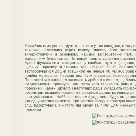
У слабких стискується грунтах, а також у тих випадках, коли д
технічно неможливо через велику глибину його заляганн
використовуючи в основному набивні залізобетонні палі,
майданчику будівництва. По верху паль влаштовують моноліт
бутові фундаменти виконуються у слабких грунтах (піщаних, с
щільних - враспор зі стінками траншеї (рис. 28, б), без опа
застосовуватися дошки товщиною не менше 40 мм або обрізк
подібні матеріали. Перший ряд буту кладеться безпосеред
Порожнечі між камінням засипають дрібним каменем, щебенем
см ущільнюють трамбуванням, після чого заливають рідким 
порожнечі. Камені другого і наступних рядів укладають гори
ретельним розщебенюванням і заливкою рідким розчином до з
шар ущільнюють. Найбільш міцним фундамент буде, якщо заст
(на одну частину цементу - три частини піску). Необхідно пам'я
слід відсортувати, очистити від бруду та пилу. Для нижньог
плоскими