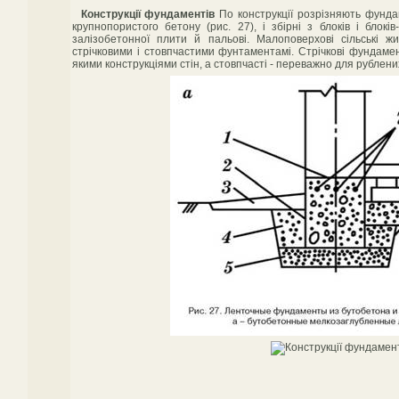
Конструкції фундаментів
По конструкції розрізняють фундам
крупнопористого бетону (рис. 27), і збірні з блоків і блоків
залізобетонної плити й пальові. Малоповерхові сільські 
стрічковими і стовпчастими фунтаментамі. Стрічкові фундамен
якими конструкціями стін, а стовпчасті - переважно для рублени