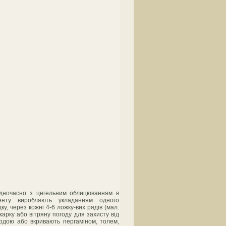
 одночасно з цегельним облицюванням в
енту виробляють укладанням одного
у, через кожні 4-6 ложку-вих рядів (мал.
жарку або вітряну погоду для захисту від
одою або вкривають пергаміном, толем,