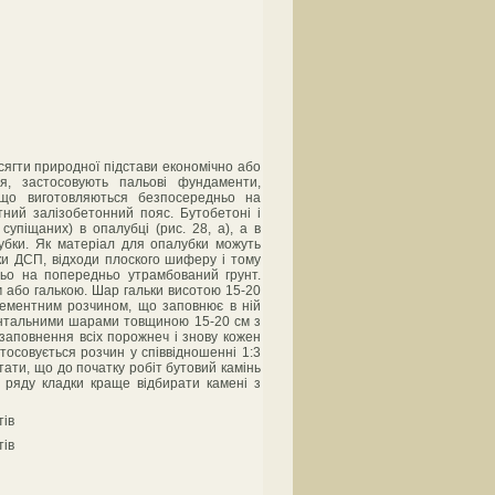
осягти природної підстави економічно або
я, застосовують пальові фундаменти,
 що виготовляються безпосередньо на
ний залізобетонний пояс. Бутобетоні і
упіщаних) в опалубці (рис. 28, а), а в
лубки. Як матеріал для опалубки можуть
и ДСП, відходи плоского шиферу і тому
ньо на попередньо утрамбований грунт.
 або галькою. Шар гальки висотою 15-20
цементним розчином, що заповнює в ній
зонтальними шарами товщиною 15-20 см з
аповнення всіх порожнеч і знову кожен
осовується розчин у співвідношенні 1:3
тати, що до початку робіт бутовий камінь
о ряду кладки краще відбирати камені з