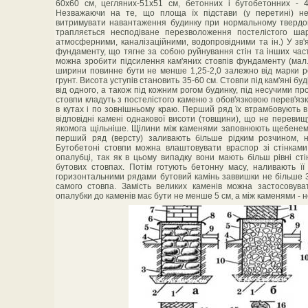
60х60 см, цегляних-51х51 см, бетонних і бутобетонних - 
Незважаючи на те, що площа їх підстави (у перетині) не
витримувати навантаження будинку при нормальному твердому
трапляється несподіване перезволоження постелістого шар
атмосферними, каналізаційними, водопровідними та ін.) У зв'
фундаменту, що тягне за собою руйнування стін та інших част
можна зробити підсилення кам'яних стовпів фундаменту (мал.
ширини повинне бути не менше 1,25-2,0 залежно від марки роз
грунт. Висота уступів становить 35-60 см. Стовпи під кам'яні бу
від одного, а також під кожним рогом будинку, під несучими про
стовпи кладуть з постелістого каменю з обов'язковою перев'яз
в кутах і по зовнішньому краю. Перший ряд їх втрамбовують в
відповідні камені однакової висоти (товщини), що не перевищ
якомога щільніше. Щілини між каменями заповнюють щебенем 
перший ряд (версту) заливають більше рідким розчином, н
Бутобетоні стовпи можна влаштовувати враспор зі стінка
опалубці, так як в цьому випадку вони мають більш рівні ст
бутових стовпах. Потім готують бетонну масу, наливають ї
горизонтальними рядами бутовий камінь заввишки не більше 
самого стовпа. Замість великих каменів можна застосовуват
опалубки до каменів має бути не менше 5 см, а між каменями - н