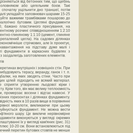
різняються від бетонних тим, що щебінь
половняком або цегельним боєм. Такі
е спочатку ущільнити дно траншеї, потім
 далі укладайте заповнювач шарами 15-25
мбуйте важкими трамбівками пошарово до
алогічно бутовим. Цегляні фундаменти
0, бажано пластичного пресування, на
ентному розчині співвідношенням 1:2:10
ементно-глиняному 1:1:10 (цемент, глиняне
перепалений цегла). На садових ділянках
кономічніше стрічкових, але їх проектує,
 навантаження на підставу дуже малі і
сті фундаменти в каркасних будівлях з
з заздалегідь заготовлених елементів.
ретинах внутрішніх і зовнішніх стін. При
будовують терасу, веранду, ганок і т. п.
алки, на яких зводять стіни. Часто при
их цілей підходить не всякий матеріал.
е сприяти утворенню льодової кірки і
у. Крім того, він має велику теплоємність
и, промерзає восени і відтає навесні. У
різних горизонтах і ділянках фундаменту.
дність яких в 10 разів вище в порівнянні
івної мерзлоти, викликаючи при цьому
і руйнується фундамент. Не можна вести
рф'яного шару. Це викличе нерівномірне
ндаменти виконуються у вигляді окремих
штуванні їх у вигляді кам'яних (рис. 31)
н плюс 10-20 см. Вони встановлюються під
еречний перетин бутових стовпів не менше