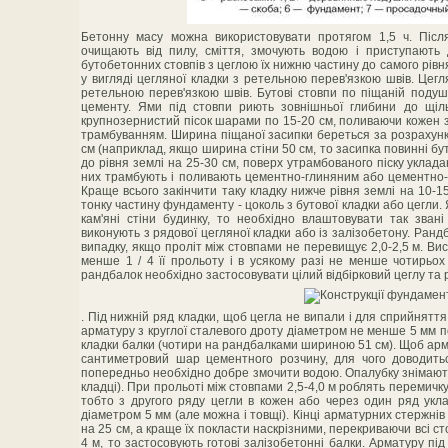
Бетонну масу можна використовувати протягом 1,5 ч. Післ
очищають від пилу, сміття, змочують водою і приступають
бутобетонних стовпів з цеглою їх нижню частину до самого рівня
у вигляді цегляної кладки з ретельною перев'язкою швів. Цегл
ретельною перев'язкою швів. Бутові стовпи по піщаній подушц
цементу. Ями під стовпи риють зовнішньої глибини до щіл
крупнозернистий пісок шарами по 15-20 см, поливаючи кожен з
трамбуванням. Ширина піщаної засипки береться за розрахун
см (наприклад, якщо ширина стіни 50 см, то засипка повинні б
до рівня землі на 25-30 см, поверх утрамбованого піску уклад
них трамбують і поливають цементно-глиняним або цементно
Краще всього закінчити таку кладку нижче рівня землі на 10-1
тонку частину фундаменту - цоколь з бутової кладки або цегли
кам'яні стіни будинку, то необхідно влаштовувати так зван
виконують з рядової цегляної кладки або із залізобетону. Ран
випадку, якщо проліт між стовпами не перевищує 2,0-2,5 м. В
менше 1 / 4 її прольоту і в усякому разі не менше чотирьох 
рандбалок необхідно застосовувати цілий відбірковий цеглу та
. Під нижній ряд кладки, щоб цегла не випали і для сприйнятт
арматуру з круглої сталевого дроту діаметром не менше 5 мм 
кладки балки (чотири на рандбалками шириною 51 см). Щоб армат
сантиметровий шар цементного розчину, для чого доводить
попередньо необхідно добре змочити водою. Опалубку знімають 
кладці). При прольоті між стовпами 2,5-4,0 м роблять перемичку 
тобто з другого ряду цегли в кожен або через один ряд укл
діаметром 5 мм (але можна і товщі). Кінці арматурних стержні
на 25 см, а краще їх покласти наскрізними, перекриваючи всі 
4 м, то застосовують готові залізобетонні балки. Арматуру пі