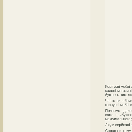
Корпусні меблі 
салоні-магазин
був не таким, я
Часто виробники
корпусні меблі 
Почнемо здалек
саме прибутко
максимального у
Люди серйозні з
Справа в тому,