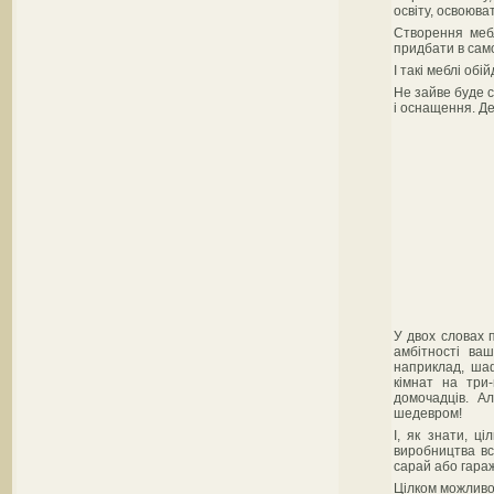
освіту, освоюв
Створення мебл
придбати в сам
І такі меблі обі
Не зайве буде с
і оснащення. Де
У двох словах 
амбітності ва
наприклад, шаф
кімнат на три-
домочадців. А
шедевром!
І, як знати, ц
виробництва вс
сарай або гараж
Цілком можливо