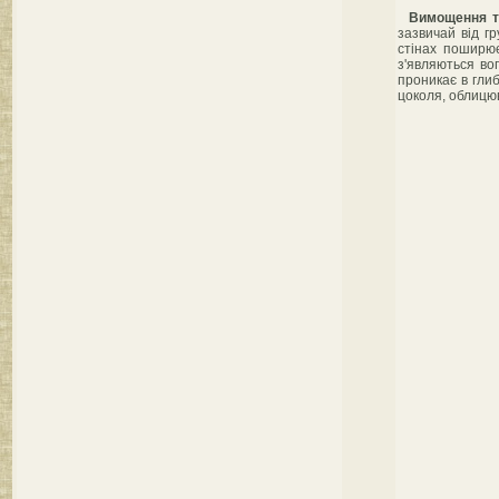
Вимощення т
зазвичай від г
стінах поширює
з'являються вог
проникає в гли
цоколя, облицю