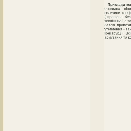
Приклади ко
очевидна: пін
величини коефі
(спрощено, без
зовнішньої, а т
безліч пропози
утеплення - зак
конструкції. В
армування та кр