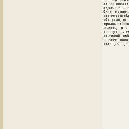
розчин повинен
рідкого глиняно
білять вапном.
проживання під
або цегли, цю 
городнього інв
кам'янку, то 
влаштування ос
показаний най
залізобетонної 
присадибної діл