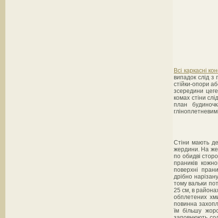
Всі каркасні кон
випадок слід з 
стійки-опори аб
зсередини цегел
комах стіни слі
план будиночк
гліноплетневимі
Стіни мають де
жердини. На жер
по обидві сторо
праників кожно
поверхні прани
дрібно нарізану
тому вальки пот
25 см, в района
обплетених хми
повинна захопл
їм більшу жорс
заповнюють сол