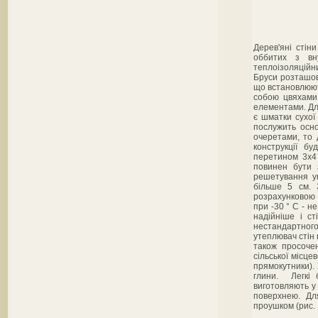
Дерев'яні стіни
оббитих з вн
теплоізоляційн
Бруси розташову
що встановлюют
собою цвяхами
елементами. Дл
є шматки сухої
послужить осно
очеретами, то 
конструкції б
перетином 3x4 
повинен бути 
решетування у
більше 5 см. 
розрахунковою 
при -30 ° С - н
надійніше і ст
нестандартного
утеплювач стін 
також просочен
сільської місце
прямокутники).
глини. Легкі 
виготовляють у
поверхнею. Дл
проушком (рис. 