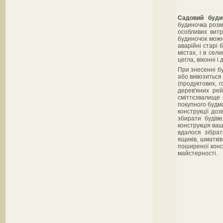
Садовий буди
будиночка розм
особливих витра
будиночок можна
аварійні старі 
містах, і в се
цегла, віконні і 
При знесенні бу
або вивозиться
(продуктових, г
дерев'яних рей
сміттєзвалище 
покупного будма
конструкції до
збирати будів
конструкція ваш
вдалося зібрат
ящиків, шматкі
поширеної конст
майстерності.