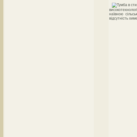
високотехнолог
наївною сільсь
відсутність химе